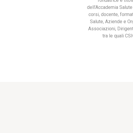
fondatrice e tito
dell’Accademia Salute S
corsi, docente, forma
Salute, Aziende e Orga
Associazioni, Dirigent
tra le quali C