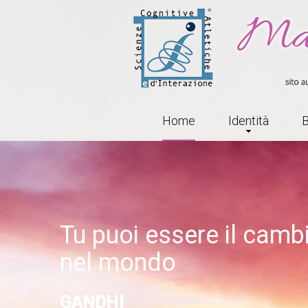
Home
Identità
B
Tu puoi essere il camb
nel mondo
GANDHI