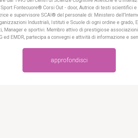
lare dal 1995 dei Centri di Scienze Cognitive Atletiche e d’Intera
port Fontecuore® Corsi Out - door, Autrice di testi scientifici e 
trice e supervisore SCAI® del personale di: Ministero dell’Interno
nizzazioni Industriali, Istituti e Scuole di ogni ordine e grado, E
i, Manager e sportivi. Membro attivo di prestigiose associazioni s
SIG ed EMDR, partecipa a convegni e attività di informazione e sen
approfondisci