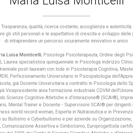
Maria Luisa Monticelli
Trasparenza, qualità, ricerca costante, accoglienza e autenticità.
are gli stili personali e le aspettative di crescita e sviluppo del
di intraprendere un percorso sicuramente innovativo e unico.
ia Luisa Monticelli
, Psicologa Psicoterapeuta, Ordine degli Ps
 Laurea specialistica quinquennale in Psicologa indirizzo Clinic
iennale post-lauream con lode in Psicoterapia Cognitiva, Maste
MDR, Perfezionamento Universitario in Psicopatologia dell’Appre
osta, già Docente Universitaria a contratto in Psicologia dello S
 già Vicepresidente area formazione industriale CDVM dell’Unione 
do Scienze Cognitive Atletiche e d’Interazione® (SCAI®), Impre
io, Mental Trainer e Docente - Supervisore SCAI® per dirigenti a
uinness world record woman, Esperta in Nutraceutica e in Prevenz
ici su Bullismo e Cyberbullismo e per aziende su Organizzazione
, Comunicazione Assertiva e Simbolismo, Europrogettista certi