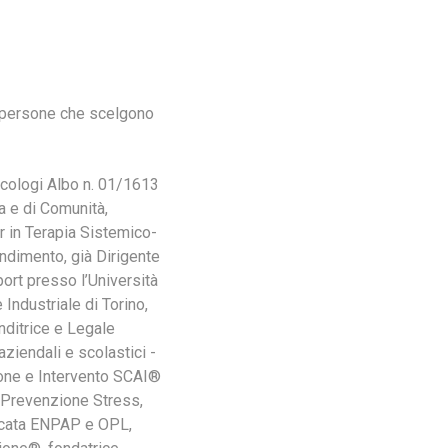
le persone che scelgono
icologi Albo n. 01/1613
a e di Comunità,
r in Terapia Sistemico-
ndimento, già Dirigente
port presso l’Università
Industriale di Torino,
nditrice e Legale
ziendali e scolastici -
ione e Intervento SCAI®
, Prevenzione Stress,
ficata ENPAP e OPL,