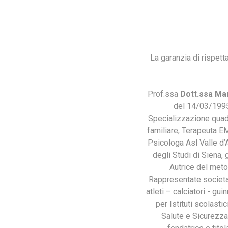
La garanzia di rispett
Prof.ssa
Dott.ssa Mar
del 14/03/1995,
Specializzazione quadr
familiare, Terapeuta E
Psicologa Asl Valle d’A
degli Studi di Siena,
Autrice del meto
Rappresentate societar
atleti – calciatori - g
per Istituti scolast
Salute e Sicurezza